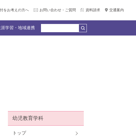
付をお考えの方へ
お問い合わせ・ご質問
資料請求
交通案内
生涯学習・地域連携
公務員合格）
個別相談会（LINE＆Zoom）
広報サークル企画
何でもQ＆A
教員紹介
園リンク
産官学連携
卒業生の声
幼児教育学科
トップ