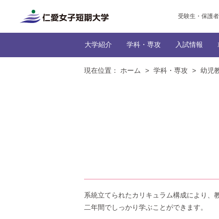
受験生・保護者
大学紹介
学科・専攻
入試情報
現在位置：
ホーム
>
学科・専攻
>
幼児
トップ
トップ
だんぜん、じんたん！な
インターネッ
生活科学
トップ
トップ
トップ
生活
トップ
学生の社
編入学
本学に
NEWS一
学びの特
カリキュ
系統立てられたカリキュラム構成により、
二年間でしっかり学ぶことができます。