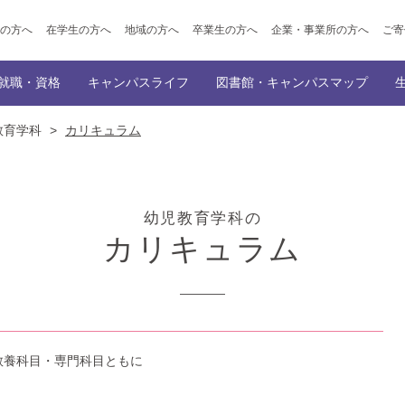
の方へ
在学生の方へ
地域の方へ
卒業生の方へ
企業・事業所の方へ
ご寄
就職・資格
キャンパスライフ
図書館・キャンパスマップ
教育学科
>
カリキュラム
ポイント
ト出願
学科
公開講座
就職サポート
学園創立の理念・歴史
トップ
入学者選抜概要
キャンパスイベント
講師派遣事業のご案内
附属図書館
内定者メッセージ（民間企業への就職、
オープンキャンパス
大学概要
学生サポート
キャンパスマップ
教育情報の公表
サークル
オンライン
情報デザイン専攻
幼児教育学科
会的活動・ボランティア活動
ご寄付をお考えの皆様へ（仁愛寄付金・ふるさと納税）
資格
主な就職先
機関誌「SOCIUS」の発行
採用担当の方へ
仁愛学
覧
就職・資格
NEWS一覧
就職・資格
幼児教育学科の
徴
在学生の声/卒業生の声
学びの特徴
在学生の声/
カリキュラム
ラム
カリキュラム
教養科目・専門科目ともに