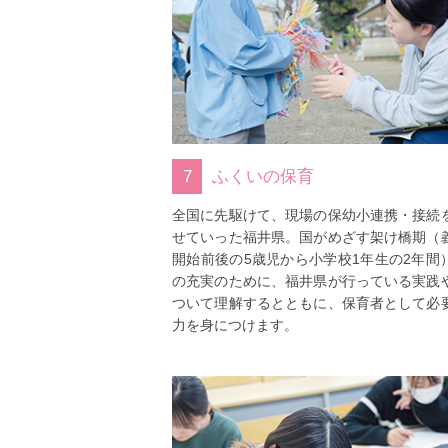
7
ふくいの保育
全国に先駆けて、現場の保幼小連携・接続
せていった福井県。国がめざす架け橋期（
開始前後の5歳児から小学校1年生の2年間
の充実のために、福井県が行っている実践
ついて理解するとともに、保育者として必
力を身につけます。